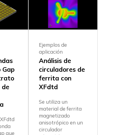
Ejemplos de
aplicación
ndas
Análisis de
p Gap
circuladores de
trato
ferrita con
 de
XFdtd
Se utiliza un
ca
material de ferrita
magnetizado
 XFdtd
anisotrópico en un
 onda
circulador
ap que