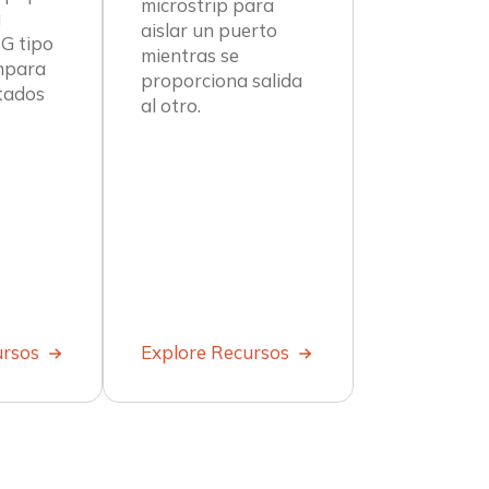
microstrip para
a
aislar un puerto
BG tipo
mientras se
mpara
proporciona salida
ltados
al otro.
ursos
Explore Recursos