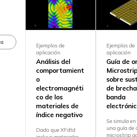
es
Ejemplos de
Ejemplos de
aplicación
aplicación
Análisis del
Guía de o
comportamient
Microstri
o
sobre sus
electromagnéti
de brecha
co de los
banda
materiales de
electróni
índice negativo
Se simula en
una guía de
Dado que XFdtd
microstrip g
incluye materiales