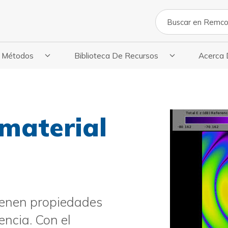
Buscar en
Métodos
Biblioteca De Recursos
Acerca
licaciones
strar Submenú De Métodos
Mostrar El Submenú De La Biblioteca De
Mostrar E
material
ienen propiedades
encia. Con el