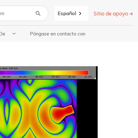
Sitio de apoyo
Español
 De
Póngase en contacto con
 Recursos
l Submenú De «Acerca De»