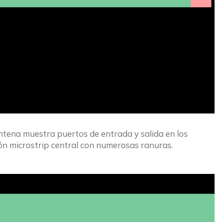
ntena muestra puertos de entrada y salida en los 
ión microstrip central con numerosas ranuras.