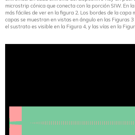
microstrip cónica que conecta con la porción SIW. En la
más fáciles de ver en la figura 2. Los bordes de la capa 
capas se muestran en vistas en ángulo en las Figuras 3 
el sustrato es visible en la Figura 4, y las vías en la Figur