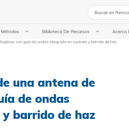
Buscar en
Métodos
Biblioteca De Recursos
Acerca
licaciones
strar Submenú De Métodos
Mostrar El Submenú De La Biblioteca De
Mostrar E
ugitivas con guía de ondas integrada en sustrato y barrido de haz
de una antena de
uía de ondas
 y barrido de haz